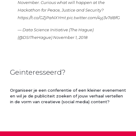
November. Curious what will happen at the
Hackathon for Peace, Justice and Security?
https://t.co/GZjPaNXYmt
pic.twitter.com/4yj3v7dBfG
— Data Science Initiative (The Hague)
(@DSITheHague)
November 1, 2018
Geïnteresseerd?
Organiseer je een conferentie of een kleiner evenement
en wil je de publiciteit zoeken of jouw verhaal vertellen
in de vorm van creatieve (social media) content?