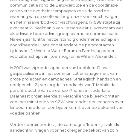
communicatie rond de Betuweroute en de coördinatie
van diverse overheidscampagnes zoals de rond de
invoering van de snelheidsbegrenzer voor vrachtwagens
en het inhaalverbod voor vrachtwagens. In 1998 stapte zij
over naar Winkelman & van Hessen waar zij werkzaam was
als adviseur bij de adviesgroep overheidscommunicatie.
Na een jaar lonkte het zelfstandig ondernemerschap en
coördineerde Diana onder andere de perscontacten
tijdens het 1e Wereld Water Forum in Den Haag onder
voorzitterschap van (toen nog) prins Willem Alexander.
In 2001 was zij mede-oprichter van Lindblom. Diana is
gespecialiseerd in het communicatiemanagement van
grote projecten en campagnes. Strategisch, hands on en
doelgericht. Zij verzorgde in opdracht van T-Mobile de
persintroductie van de eerste iPhones in Nederland.
Daarnaast organiseerde zij verschillende bijeenkomsten
voor het ministerie van SZW, waaronder een congres over
kinderarmoede en een bijeenkomst over de opkomst van
voedselbanken.
Verder coördineerde zij de campagne ‘Ieder zijn vak’ die
aandacht wil vragen voor het dreigende tekort van zo’n