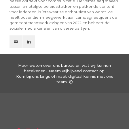
passie ontdekt voor communicatie. De vertaalslag maken
tussen ambtelijke beleidsstukken en pakkende content
voor iedereen, is iets waar ze enthousiast van wordt. Ze
heeft bovendien meegewerkt aan campagnes tijdens de
gemeenteraadsverkiezingen van 2022 en beheert de
sociale media kanalen van diverse partijen.
Meer weten over ons bureau en wat wij kunnen
betekenen? Neem vrijblijvend contact op.
Kom bij ons langs of maak digitaal kennis met ons
team.