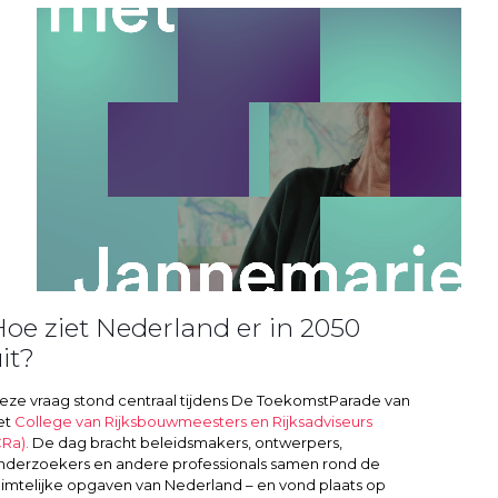
oe ziet Nederland er in 2050
it?
eze vraag stond centraal tijdens De ToekomstParade van
et
College van Rijksbouwmeesters en Rijksadviseurs
CRa).
De dag bracht beleidsmakers, ontwerpers,
nderzoekers en andere professionals samen rond de
uimtelijke opgaven van Nederland – en vond plaats op