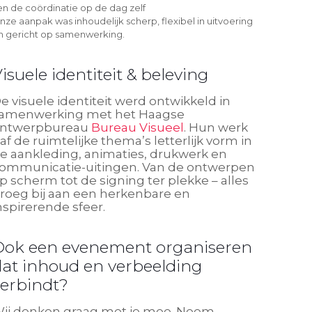
 en de coördinatie op de dag zelf
nze aanpak was inhoudelijk scherp, flexibel in uitvoering
n gericht op samenwerking.
isuele identiteit & beleving
e visuele identiteit werd ontwikkeld in
amenwerking met het Haagse
ntwerpbureau
Bureau Visueel
. Hun werk
af de ruimtelijke thema’s letterlijk vorm in
e aankleding, animaties, drukwerk en
ommunicatie-uitingen. Van de ontwerpen
p scherm tot de signing ter plekke – alles
roeg bij aan een herkenbare en
nspirerende sfeer.
Ook een evenement organiseren
dat inhoud en verbeelding
verbindt?
ij denken graag met je mee. Neem