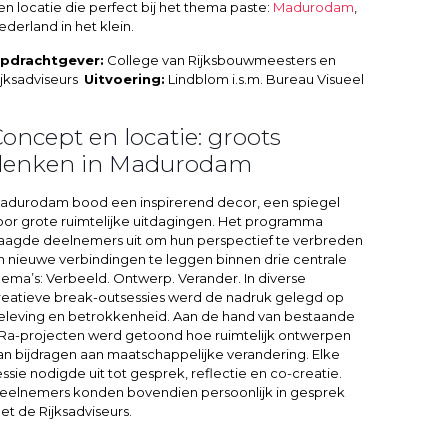
en locatie die perfect bij het thema paste:
Madurodam
,
ederland in het klein.
pdrachtgever:
College van Rijksbouwmeesters en
ijksadviseurs
Uitvoering:
Lindblom i.s.m. Bureau Visueel
oncept en locatie: groots
denken in Madurodam
adurodam bood een inspirerend decor, een spiegel
oor grote ruimtelijke uitdagingen. Het programma
aagde deelnemers uit om hun perspectief te verbreden
n nieuwe verbindingen te leggen binnen drie centrale
hema’s: Verbeeld. Ontwerp. Verander. In diverse
reatieve break-outsessies werd de nadruk gelegd op
eleving en betrokkenheid. Aan de hand van bestaande
Ra-projecten werd getoond hoe ruimtelijk ontwerpen
an bijdragen aan maatschappelijke verandering. Elke
essie nodigde uit tot gesprek, reflectie en co-creatie.
eelnemers konden bovendien persoonlijk in gesprek
et de Rijksadviseurs.