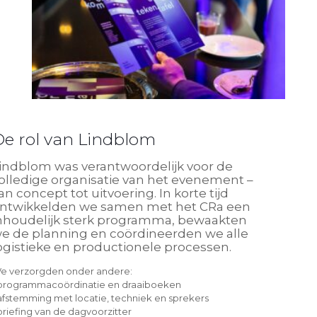
De rol van Lindblom
indblom was verantwoordelijk voor de
olledige organisatie van het evenement –
an concept tot uitvoering. In korte tijd
ntwikkelden we samen met het CRa een
nhoudelijk sterk programma, bewaakten
e de planning en coördineerden we alle
ogistieke en productionele processen.
e verzorgden onder andere:
 programmacoördinatie en draaiboeken
 afstemming met locatie, techniek en sprekers
 briefing van de dagvoorzitter